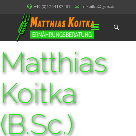
+49 (0)1754187487
m.koitka@gmx.de
Matthias
Koitka
(B.Sc.)